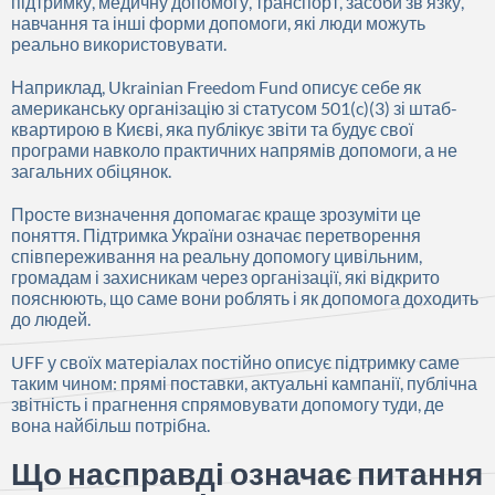
підтримку, медичну допомогу, транспорт, засоби зв’язку,
навчання та інші форми допомоги, які люди можуть
реально використовувати.
Наприклад, Ukrainian Freedom Fund описує себе як
американську організацію зі статусом 501(c)(3) зі штаб-
квартирою в Києві, яка публікує звіти та будує свої
програми навколо практичних напрямів допомоги, а не
загальних обіцянок.
Просте визначення допомагає краще зрозуміти це
поняття. Підтримка України означає перетворення
співпереживання на реальну допомогу цивільним,
громадам і захисникам через організації, які відкрито
пояснюють, що саме вони роблять і як допомога доходить
до людей.
UFF у своїх матеріалах постійно описує підтримку саме
таким чином: прямі поставки, актуальні кампанії, публічна
звітність і прагнення спрямовувати допомогу туди, де
вона найбільш потрібна.
Що насправді означає питання