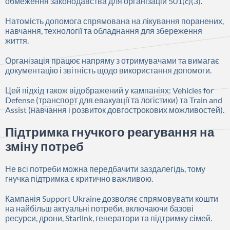
обмеження законодавства для організацій 501(c)(3).
Натомість допомога спрямована на лікування поранених,
навчання, технології та обладнання для збереження
життя.
Організація працює напряму з отримувачами та вимагає
документацію і звітність щодо використання допомоги.
Цей підхід також відображений у кампаніях: Vehicles for
Defense (транспорт для евакуації та логістики) та Train and
Assist (навчання і розвиток довгострокових можливостей).
Підтримка гнучкого реагування на
зміну потреб
Не всі потреби можна передбачити заздалегідь, тому
гнучка підтримка є критично важливою.
Кампанія Support Ukraine дозволяє спрямовувати кошти
на найбільш актуальні потреби, включаючи базові
ресурси, дрони, Starlink, генератори та підтримку сімей.