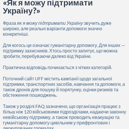
«Як я можу підтримати
Україну?»
Фраза
як я можу підтримати Україну
звучить дуже
широко, але реальні варіанти допомоги значно
конкретніші.
Для когось це означає гуманітарну допомогу. Для інших —
підтримку захисників. Хтось просто запитує, що можна
зробити, перебуваючи далеко від України.
Практична відповідь починається з чітких категорій.
Поточний сайт UFF містить кампанії щодо загальної
підтримки, транспортних засобів, навчання та допомоги, а
також дронів для пошуку й порятунку, оцінки ризиків та
обстеження пошкоджень.
Також у розділі FAQ зазначено, що організація працює з
більш ніж 120 військовими підрозділами, надаючи законну
невійськову підтримку, а також проводить евакуацію та
гуманітарну допомогу цивільним у прифронтових і
деокупованих громадах.