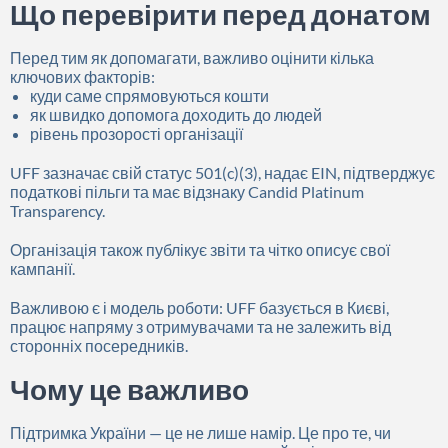
Що перевірити перед донатом
Перед тим як допомагати, важливо оцінити кілька
ключових факторів:
куди саме спрямовуються кошти
як швидко допомога доходить до людей
рівень прозорості організації
UFF зазначає свій статус 501(c)(3), надає EIN, підтверджує
податкові пільги та має відзнаку Candid Platinum
Transparency.
Організація також публікує звіти та чітко описує свої
кампанії.
Важливою є і модель роботи: UFF базується в Києві,
працює напряму з отримувачами та не залежить від
сторонніх посередників.
Чому це важливо
Підтримка України — це не лише намір. Це про те, чи